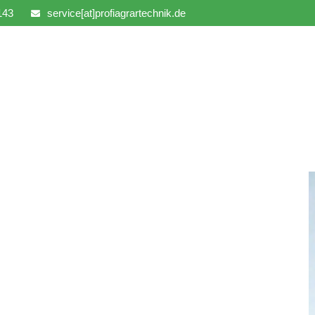
143
service[at]profiagrartechnik.de