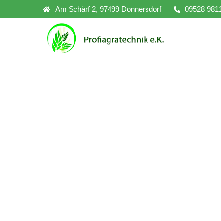
Am Schärf 2, 97499 Donnersdorf
09528 981