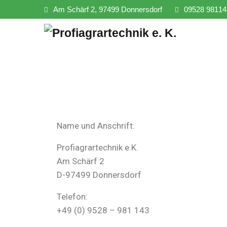
Am Schärf 2, 97499 Donnersdorf
09528 98114
Name und Anschrift:
Profiagrartechnik e.K.
Am Schärf 2
D-97499 Donnersdorf
Telefon:
+49 (0) 9528 – 981 143