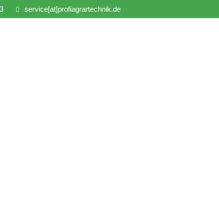
3
service[at]profiagrartechnik.de