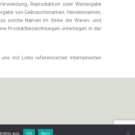
e Verwendung, Reproduktion oder Weitergabe
Wiedergabe von Gebrauchsnamen, Handelsnamen,
ass solche Namen im Sinne der Waren- und
ie Produktbezeichnungen unterliegen in der
 uns mit Links referenzierten Internetseiten
ngungen
Impressum
Datenschutz
Kontakt
ändnis aus.
OK
Nein