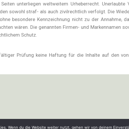
er Seiten unterliegen weltweitem Urheberrecht. Unerlaubt
rden sowohl straf- als auch zivilrechtlich verfolgt. Die 
 ohne besondere Kennzeichnung nicht zu der Annahme, d
achten wären. Die genannten Firmen- und Markennamen sow
chtlichem Schutz.
ältiger Prüfung keine Haftung für die Inhalte auf den von
AGB|Lieferbedi
ies. Wenn du die Website weiter nutzt, gehen wir von deinem Einverst